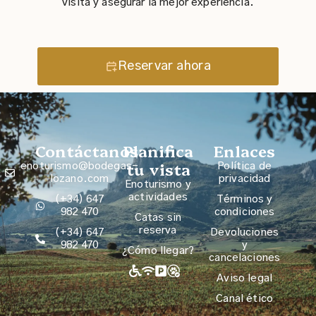
visita y asegurar la mejor experiencia.
Reservar ahora
Contáctanos
Planifica
Enlaces
tu vista
enoturismo@bodegas-
Política de
lozano.com​
privacidad
Enoturismo y
actividades
(+34) 647
Términos y
982 470
condiciones
Catas sin
reserva
(+34) 647
Devoluciones
982 470
y
¿Cómo llegar?
cancelaciones
Aviso legal
Canal ético