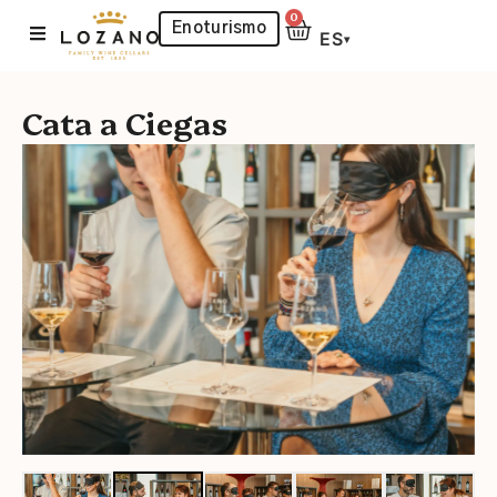
0
Enoturismo
ES
▾
Cata a Ciegas